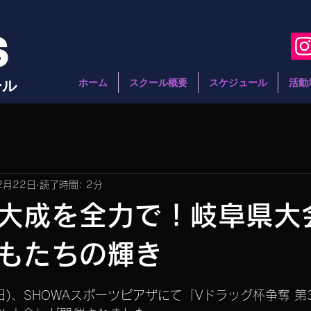
S
ール
ホーム
スクール概要
スケジュール
活動
2月22日
読了時間: 2分
大成を全力で！岐阜県大
もたちの輝き
と評価されています。
日(日)、SHOWAスポーツピアザにて「Vドラッグ杯争奪 