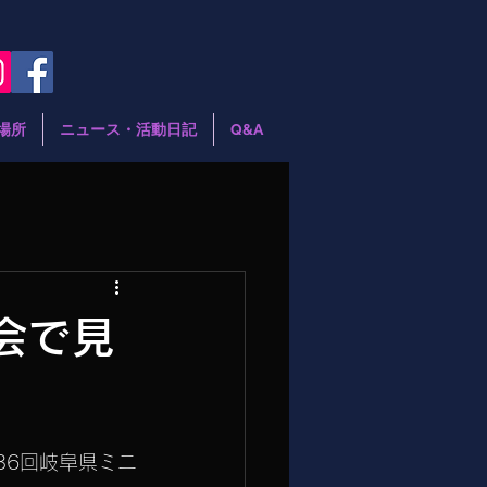
場所
ニュース・活動日記
Q&A
会で見
第36回岐阜県ミニ