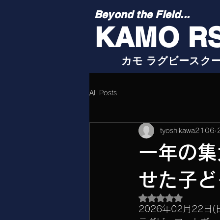
Beyond the Field...
KAMO R
カモ ラグビースク
All Posts
tyoshikawa2106
一年の集
せた子ど
5つ星のうちNaN
2026年02月22