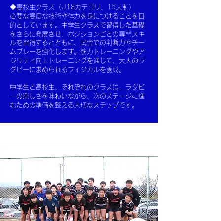
◆高校生クラス（U18カテゴリ、15人制）
必要な高度な技術や体力を身につけることを目
的としています。中学生クラスで習得した基礎
をさらに発展させ、ポジションごとの専門スキ
ルを習得するとともに、試合での判断力やチー
ムプレーを強化します。筋力トレーニングやア
ジリティ向上トレーニングを通じて、大人のラ
グビーに求められるフィジカルを養成。
​
中学生と高校生、それぞれのクラスは、ラグビ
ーの楽しさを味わいながら、次のステージに進
むための準備を整える大切なステップです。