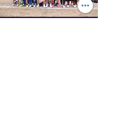
活動内容の紹介
他チームとの合同練習や練習試合を通じて、実
践的なスキルを磨き、チームプレーの重要性を
学んでいます。
春日丘レッドスパロウズや岐阜ラグビーアカデ
ミーといった中学生チームとの合同練習や練習
試合を定期的に開催し、さまざまなスタイルの
ラグビーを経験する機会を提供しています。
また、可児工業高校のラグビー部との合同練習
会も行い、高校生のプレーを間近で体感するこ
とで、さらなる向上心を育んでいます。
これらの活動を通じて、選手たちは技術や体力
だけでなく、競争心や協調性も磨きながら成長
しています。
体験会申し込み