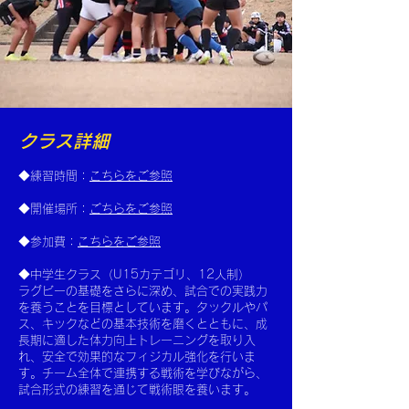
クラス詳細
◆練習時間：
こちらをご参照
◆開催場所：
ごちらをご参照
◆参加費：
こちらをご参照
◆中学生クラス（U15カテゴリ、12人制）
ラグビーの基礎をさらに深め、試合での実践力
を養うことを目標としています。タックルやパ
ス、キックなどの基本技術を磨くとともに、成
長期に適した体力向上トレーニングを取り入
れ、安全で効果的なフィジカル強化を行いま
す。チーム全体で連携する戦術を学びながら、
試合形式の練習を通じて戦術眼を養います。