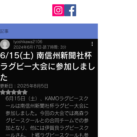
KAMO RS
カモ ラグビースクール
記事
tyoshikawa2106
2024年6月17日
読了時間: 3分
6/15(土) 南信州新聞社杯
ラグビー大会に参加しまし
た
更新日：
2025年8月5日
5つ星のうちNaNと評価されています。
6月15日（土）、KAMOラグビースク
ールは南信州新聞社杯ラグビー大会に
参加しました。今回の大会では高森ラ
グビースクールとの合同チームでの参
加となり、他には伊賀良ラグビースク
ールさん、上郷ラグビースクールも参