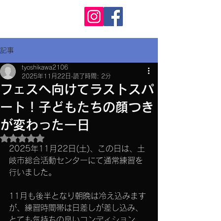
KAMO RS
カモ ラグビースクール
記事
tyoshikawa2106
2025年11月22日
読了時間: 2分
フェスへ向けてラストスパ
ート！子どもたちの顔つき
が変わった一日
5つ星のうちNaNと評価されています。
2025年11月22日(土)、この日は、土
岐市総合活動センターにて通常練習を
行いました。
11月も後半となり朝晩は冷え込みます
が、練習時間帯は日差しが差し込み、
とても気持ちの良いコンディション。