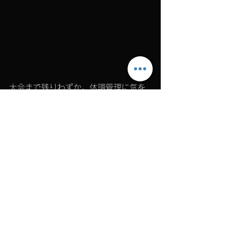
大会まで残りわずか。体調管理に気を
つけながら、次の一週間を大切に過ご
してほしいと思います。
そして、
11月29日(土)、KAMOラグ友
フェス2025では、KAMOラグビースク
ールとして最高のパフォーマンスをお
見せすることを誓います。
選手・コーチ・保護者のみなさんと共
に、心から楽しめる一日になるよう準
備を進めています。