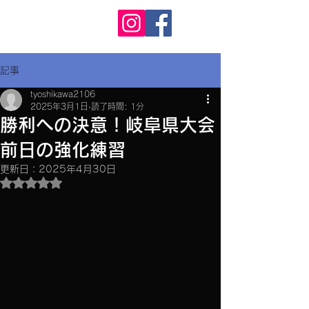
KAMO RS
カモ ラグビースクール
記事
tyoshikawa2106
2025年3月1日
読了時間: 1分
勝利への決意！岐阜県大会
前日の強化練習
更新日：
2025年4月30日
5つ星のうちNaNと評価されています。