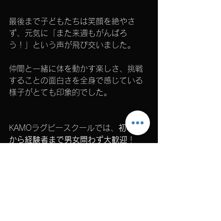
最後まで子どもたちは笑顔を絶やさ
ず、元気に「また来週もがんばろ
う！」という声が飛び交いました。
仲間と一緒に体を動かす楽しさ、挑戦
することの面白さを全身で感じている
様子がとても印象的でした。
KAMOラグビースクールでは、
初心者
から経験者まで男女問わず大歓迎
！
ラグビーを通して、
礼儀・協調性・考
える力・あきらめない心
を育てること
を大切にしています。
見学・体験は随時受付中ですので、ぜ