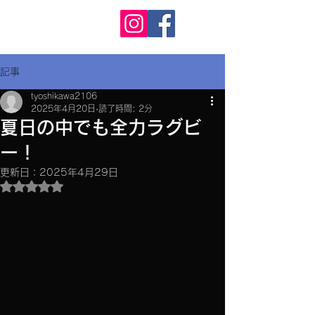
KAMO RS
カモ ラグビースクール
記事
tyoshikawa2106
2025年4月20日
読了時間: 2分
夏日の中でも全力ラグビ
ー！
更新日：
2025年4月29日
5つ星のうちNaNと評価されています。