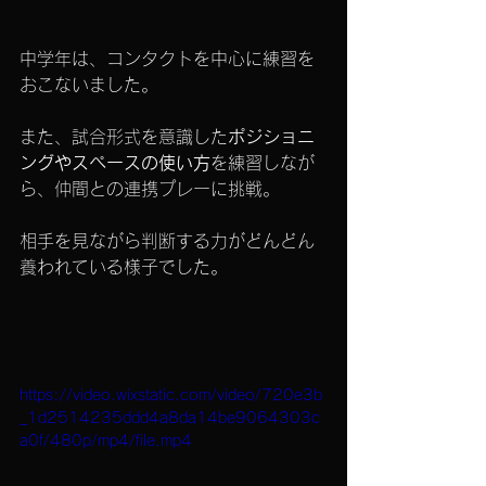
中学年は、コンタクトを中心に練習を
おこないました。
また、試合形式を意識した
ポジショニ
ングやスペースの使い方
を練習しなが
ら、仲間との連携プレーに挑戦。
相手を見ながら判断する力がどんどん
養われている様子でした。
https://video.wixstatic.com/video/720e3b
_1d2514235ddd4a8da14be9064303c
a0f/480p/mp4/file.mp4